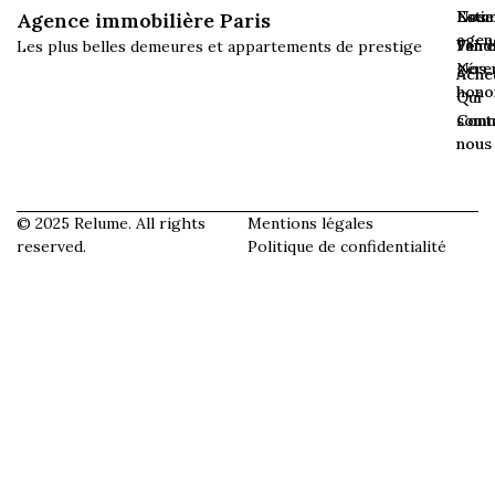
Esti
Loue
Nos
Agence immobilière Paris
agen
Vend
Faire
Les plus belles demeures et appartements de prestige
gére
Nos
Ache
hono
Qui
som
Cont
nous
© 2025 Relume. All rights
Mentions légales
reserved.
Politique de confidentialité