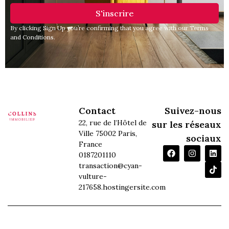
S'inscrire
By clicking Sign Up you’re confirming that you agree with our Terms
and Conditions.
Contact
Suivez-nous
22, rue de l’Hôtel de
sur les réseaux
Ville 75002 Paris,
sociaux
France
0187201110
transaction@cyan-
vulture-
217658.hostingersite.com