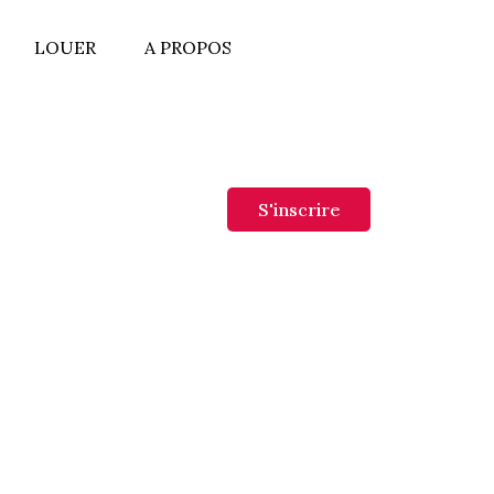
LOUER
A PROPOS
lier de luxe et nos évènements
S'inscrire
 that you agree with our Terms and Conditions.