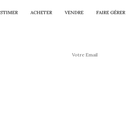
ESTIMER
ACHETER
VENDRE
FAIRE GÉRER
Nos actualités sur l’immobi
etter.
By clicking Sign Up you’re confirming