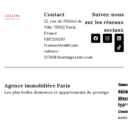
Contact
Suivez-nous
22, rue de l’Hôtel de
sur les réseaux
Ville 75002 Paris,
sociaux
France
0187201110
transaction@cyan-
vulture-
217658.hostingersite.com
Esti
Loue
Nos
Agence immobilière Paris
agen
Vend
Faire
Les plus belles demeures et appartements de prestige
gére
Nos
Ache
hono
Qui
som
Cont
nous