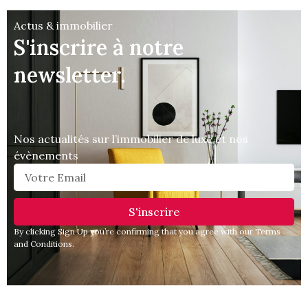
Actus & immobilier
S'inscrire à notre
newsletter.
Nos actualités sur l’immobilier de luxe et nos
évènements
S'inscrire
By clicking Sign Up you’re confirming that you agree with our Terms
and Conditions.